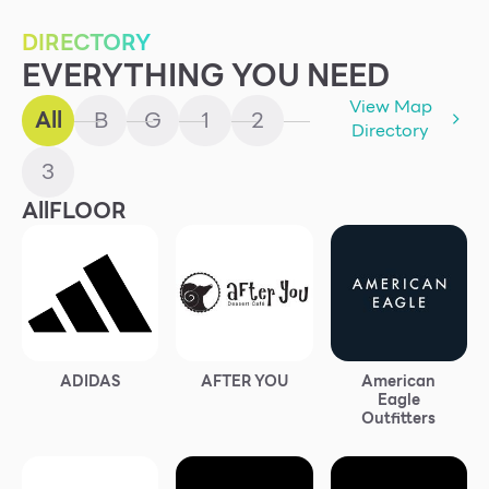
DIRECTORY
EVERYTHING YOU NEED
View Map
All
B
G
1
2
Directory
3
All
FLOOR
ADIDAS
AFTER YOU
American
Eagle
Outfitters