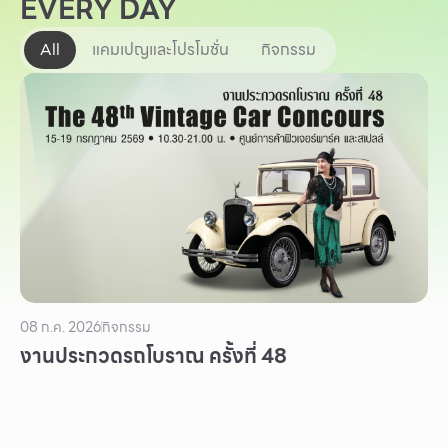
EVERY DAY
Other
All
แคมเปญและโปรโมชั่น
กิจกรรม
School
Service
Superstores
สมาชิก F-MEMBER
กิจกรรมและโปรโมชั่น
ข้อเสนอพิเศษ
08 ก.ค. 2026
กิจกรรม
งานประกวดรถโบราณ ครั้งที่ 48
สำหรับนักท่องเที่ยว
มีอะไรใหม่
แผนผังร้านค้า