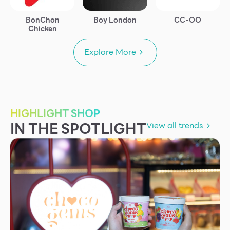
BonChon
Boy London
CC-OO
Chicken
Explore More
HIGHLIGHT SHOP
IN THE SPOTLIGHT
View all trends