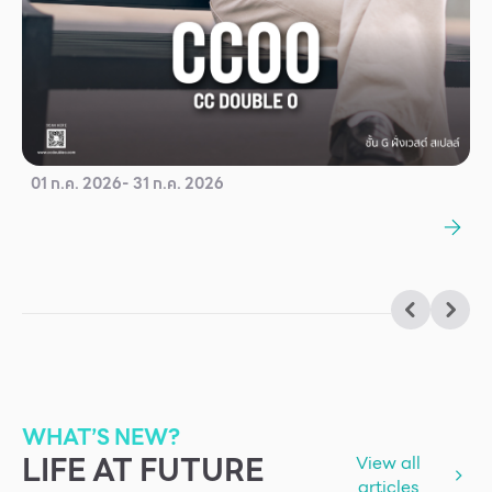
01 ก.ค. 2026
- 31 ก.ค. 2026
WHAT’S NEW?
LIFE AT FUTURE
View all
articles