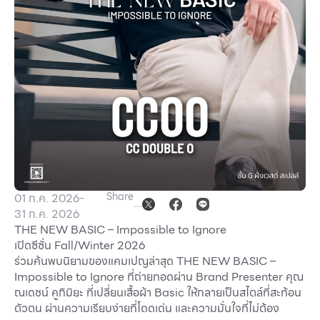
Other
School
Service
Superstores
สมาชิก F-MEMBER
Share
01 ก.ค. 2026
-
กิจกรรมและโปรโมชั่น
31 ก.ค. 2026
THE NEW BASIC – Impossible to Ignore
ข้อเสนอพิเศษ
เปิดซีซั่น Fall/Winter 2026
สำหรับนักท่องเที่ยว
ร่วมค้นพบนิยามของแคมเปญล่าสุด THE NEW BASIC –
Impossible to Ignore ที่ถ่ายทอดผ่าน Brand Presenter คุณ
มีอะไรใหม่
ณเดชน์ คูกิมิยะ ที่เปลี่ยนเสื้อผ้า Basic ให้กลายเป็นสไตล์ที่สะท้อน
ตัวตน ผ่านความเรียบง่ายที่โดดเด่น และความมั่นใจที่ไม่ต้อง
แผนผังร้านค้า