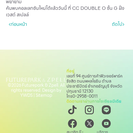
พยายาม
บริการ
ค้นพบคอลเลกชันใหม่ได้แล้ววันนี้ ที่ CC DOUBLE O ชั้น G ฝั่ง
เวสต์ สเปลล์
เพื่อสังคม
ก่อนหน้า
ถัดไป
ฟิวเจอร์ซิตี้
IR
เกี่ยวกับเรา
ผู้เช่าพื้นที่
ร่วมงานกับเรา
ที่อยู่
เลขที่ 94 ศูนย์การค้าฟิวเจอร์พาร์ค
ตำแหน่งงาน
รังสิต ถนนพหลโยธิน
ตำบล
©2026 Futurepark & Zpell. All
ประชาธิปัตย์ อำเภอธัญบุรี จังหวัด
rights reserved. Design by
สมัครงาน
ปทุมธานี 12130
YWDS
|
Sitemap
โทร
0-2958-0011
ติดตามเราผ่านทางโซเชียลมีเดีย
สิทธิประโยชน์ที่ฟิวเจอร์พาร์ค
สมาชิก F-
บริการ