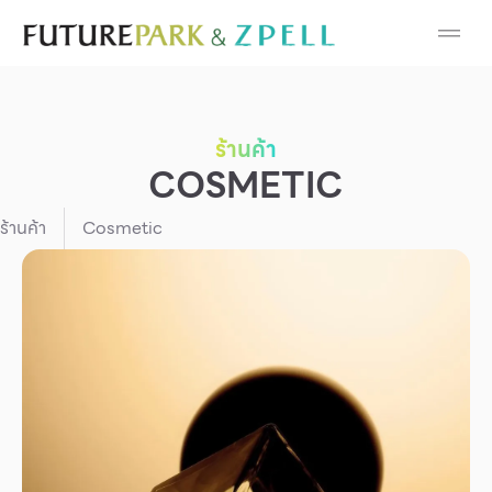
Cosmetic
Department Stores
ร้านค้า
Fashion
COSMETIC
Food
ร้านค้า
Cosmetic
Furniture
Gold & Jewelry
IT
Mobile