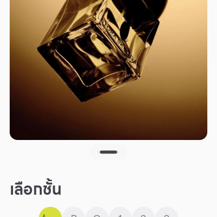
Other
School
Service
Superstores
สมาชิก F-MEMBER
กิจกรรมและโปรโมชั่น
ข้อเสนอพิเศษ
สำหรับนักท่องเที่ยว
เลือกชั้น
มีอะไรใหม่
แผนผังร้านค้า