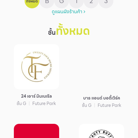
B
G
1
2
3
ทั้งหมด
บริการ
ดูแผนผังร้านค้า
เพื่อสังคม
ทั้งหมด
ฟิวเจอร์ซิตี้
ชั้น
IR
เกี่ยวกับเรา
ผู้เช่าพื้นที่
ร่วมงานกับเรา
ตำแหน่งงาน
สมัครงาน
24 เอาร์ มินเนเริล
บาธ แอนด์ บอดี้เวิร์ค
ชั้น G
Future Park
ชั้น G
Future Park
สิทธิประโยชน์ที่ฟิวเจอร์พาร์ค