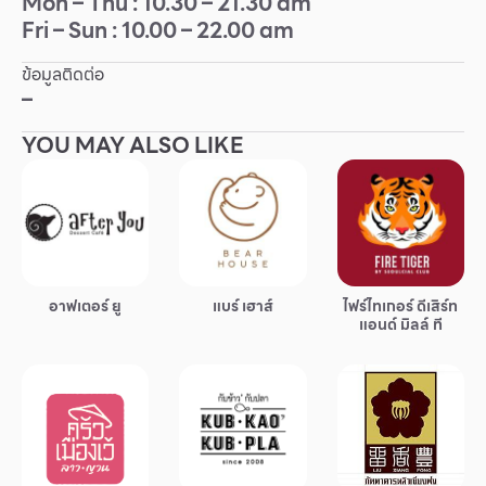
Mon – Thu : 10.30 – 21.30 am
Fri – Sun : 10.00 – 22.00 am
Other
ข้อมูลติดต่อ
School
–
YOU MAY ALSO LIKE
Service
Superstores
สมาชิก F-MEMBER
อาฟเตอร์ ยู
แบร์ เฮาส์
ไฟร์ไทเกอร์ ดีเสิร์ท
กิจกรรมและโปรโมชั่น
แอนด์ มิลล์ ที
ข้อเสนอพิเศษ
สำหรับนักท่องเที่ยว
มีอะไรใหม่
แผนผังร้านค้า