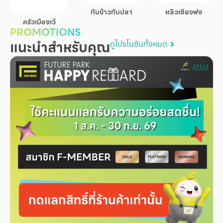
บริการ
กับข้าวกับปลา
หลิวเซียงฟง
ครัวเมืองเว้
เพื่อสังคม
PROMOTIONS
แนะนำสำหรับคุณ
ดูโปรโมชันทั้งหมด
ฟิวเจอร์ซิตี้
IR
เกี่ยวกับเรา
ผู้เช่าพื้นที่
ร่วมงานกับเรา
ตำแหน่งงาน
สมัครงาน
สิทธิประโยชน์ที่ฟิวเจอร์พาร์ค