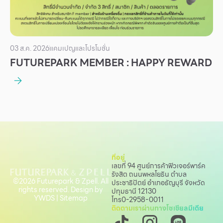
03 ส.ค. 2026
แคมเปญและโปรโมชั่น
FUTUREPARK MEMBER : HAPPY REWARD
ที่อยู่
เลขที่ 94 ศูนย์การค้าฟิวเจอร์พาร์ค
รังสิต ถนนพหลโยธิน
ตำบล
©2026 Futurepark & Zpell. All
ประชาธิปัตย์ อำเภอธัญบุรี จังหวัด
rights reserved. Design by
ปทุมธานี 12130
YWDS
|
Sitemap
โทร
0-2958-0011
ติดตามเราผ่านทางโซเชียลมีเดีย