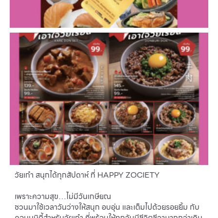
วัยเก๋า สนุกได้ทุกสัปดาห์ ที่ HAPPY ZOCIETY
เพราะความสุข…ไม่มีวันเกษียณ
ชวนมาใช้เวลาวันว่างให้สนุก อบอุ่น และเต็มไปด้วยรอยยิ้ม กับ
คอมมูนิตี้สำหรับวัยเก๋า ที่พร้อมให้ทุกวันมีชีวิตชีวามากกว่าเดิม