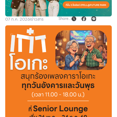
Other
Share
07 ก.ค. 2026
I
ข่าวสาร
School
Service
Superstores
สมาชิก F-MEMBER
กิจกรรมและโปรโมชั่น
ข้อเสนอพิเศษ
สำหรับนักท่องเที่ยว
มีอะไรใหม่
แผนผังร้านค้า