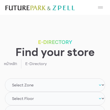
Cosmetic
Department Stores
Fashion
E-DIRECTORY
Find your store
Food
Furniture
หน้าหลัก
E-Directory
Gold & Jewelry
IT
Mobile