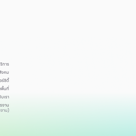
ริการ
อสังคม
ร์ซิตี้
าพื้นที่
กับเรา
ครงาน
รงาน)