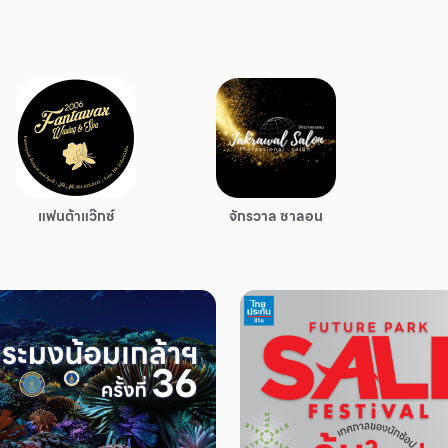
แฟนต้าแว๊กซ์
จักรวาล ซาลอน