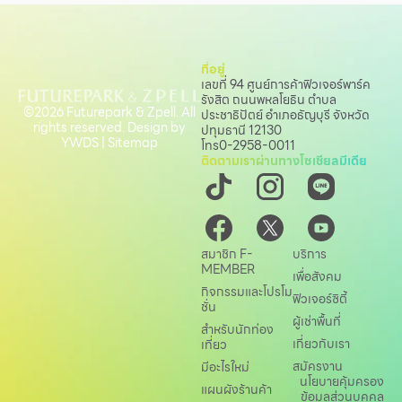
ที่อยู่
เลขที่ 94 ศูนย์การค้าฟิวเจอร์พาร์ค
รังสิต ถนนพหลโยธิน
ตำบล
©2026 Futurepark & Zpell. All
ประชาธิปัตย์ อำเภอธัญบุรี จังหวัด
rights reserved. Design by
ปทุมธานี 12130
YWDS
|
Sitemap
โทร
0-2958-0011
ติดตามเราผ่านทางโซเชียลมีเดีย
สมาชิก F-
บริการ
MEMBER
เพื่อสังคม
กิจกรรมและโปรโม
ฟิวเจอร์ซิตี้
ชั่น
ผู้เช่าพื้นที่
สำหรับนักท่อง
เกี่ยวกับเรา
เที่ยว
สมัครงาน
มีอะไรใหม่
นโยบายคุ้มครอง
แผนผังร้านค้า
ข้อมูลส่วนบุคคล