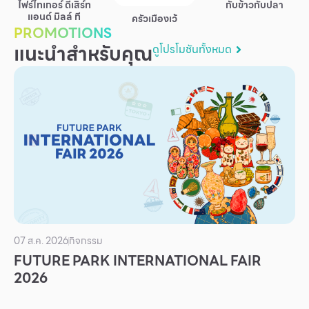
ไฟร์ไทเกอร์ ดีเสิร์ท
กับข้าวกับปลา
บริการ
แอนด์ มิลล์ ที
ครัวเมืองเว้
PROMOTIONS
เพื่อสังคม
แนะนำสำหรับคุณ
ดูโปรโมชันทั้งหมด
ฟิวเจอร์ซิตี้
IR
เกี่ยวกับเรา
ผู้เช่าพื้นที่
ร่วมงานกับเรา
ตำแหน่งงาน
สมัครงาน
สิทธิประโยชน์ที่ฟิวเจอร์พาร์ค
07 ส.ค. 2026
กิจกรรม
FUTURE PARK INTERNATIONAL FAIR
2026