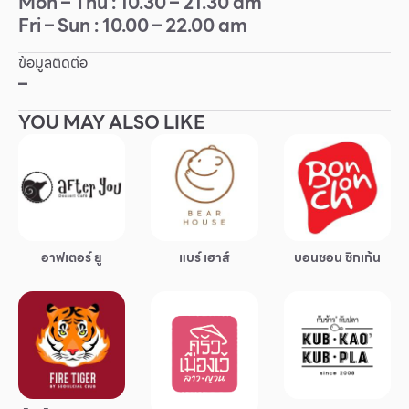
Mon – Thu : 10.30 – 21.30 am
Fri – Sun : 10.00 – 22.00 am
Other
ข้อมูลติดต่อ
School
–
YOU MAY ALSO LIKE
Service
Superstores
สมาชิก F-MEMBER
อาฟเตอร์ ยู
แบร์ เฮาส์
บอนชอน ชิกเก้น
กิจกรรมและโปรโมชั่น
ข้อเสนอพิเศษ
สำหรับนักท่องเที่ยว
มีอะไรใหม่
แผนผังร้านค้า