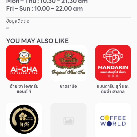
Mon – Thu : 10.30 – 21.30 am
Fri – Sun : 10.00 – 22.00 am
Other
ข้อมูลติดต่อ
School
–
YOU MAY ALSO LIKE
Service
Superstores
สมาชิก F-MEMBER
อ้าย ชา ไอศครีม
ชาตรามือ
แมนดาริน สุกี้ และ
กิจกรรมและโปรโมชั่น
แอนด์ ที
ติ่มซำ ฮาลาล
ข้อเสนอพิเศษ
สำหรับนักท่องเที่ยว
มีอะไรใหม่
แผนผังร้านค้า