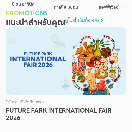
ชิเซน ยากินิคุ
บริการ
คาเฟ่ อเมซอน
คอฟฟี่เวิลด์
PROMOTIONS
เพื่อสังคม
แนะนำสำหรับคุณ
ดูโปรโมชันทั้งหมด
ฟิวเจอร์ซิตี้
IR
เกี่ยวกับเรา
ผู้เช่าพื้นที่
ร่วมงานกับเรา
ตำแหน่งงาน
สมัครงาน
สิทธิประโยชน์ที่ฟิวเจอร์พาร์ค
07 ส.ค. 2026
กิจกรรม
FUTURE PARK INTERNATIONAL FAIR
2026