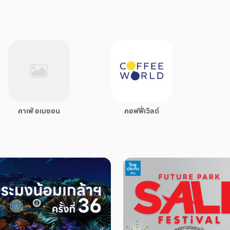
คาเฟ่ อเมซอน
คอฟฟี่เวิลด์