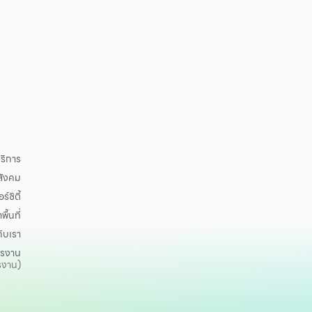
ริการ
อสังคม
ร์ซิตี้
าพื้นที่
กับเรา
ครงาน
รงาน)