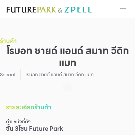
Cosmetic
Department Stores
ร้านค้า
Fashion
โรบอท ชายด์ เเอนด์ สมาท วีดิก
เเมท
Food
School
โรบอท ชายด์ เเอนด์ สมาท วีดิก เเมท
Furniture
Gold & Jewelry
รายละเอียดร้านค้า
IT
ตำแหน่งที่ตั้ง
Mobile
ชั้น
3
โซน
Future Park