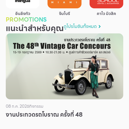
บริการ
อินลิงกัว
จิมโบรี
คาไว มิวสิค
เพื่อสังคม
PROMOTIONS
แนะนำสำหรับคุณ
ดูโปรโมชันทั้งหมด
ฟิวเจอร์ซิตี้
IR
เกี่ยวกับเรา
ผู้เช่าพื้นที่
ร่วมงานกับเรา
ตำแหน่งงาน
สมัครงาน
สิทธิประโยชน์ที่ฟิวเจอร์พาร์ค
08 ก.ค. 2026
กิจกรรม
งานประกวดรถโบราณ ครั้งที่ 48