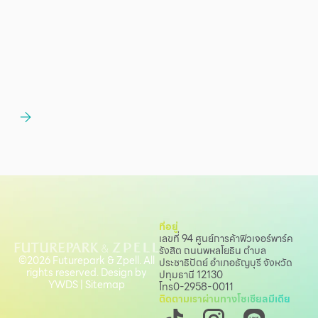
ที่อยู่
เลขที่ 94 ศูนย์การค้าฟิวเจอร์พาร์ค
รังสิต ถนนพหลโยธิน
ตำบล
©2026 Futurepark & Zpell. All
ประชาธิปัตย์ อำเภอธัญบุรี จังหวัด
rights reserved. Design by
ปทุมธานี 12130
YWDS
|
Sitemap
โทร
0-2958-0011
ติดตามเราผ่านทางโซเชียลมีเดีย