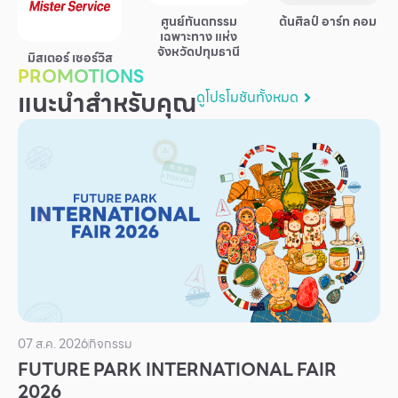
บริการ
ศูนย์ทันตกรรม
ต้นศิลป์ อาร์ท คอม
เฉพาะทาง แห่ง
เพื่อสังคม
จังหวัดปทุมธานี
มิสเตอร์ เซอร์วิส
PROMOTIONS
ฟิวเจอร์ซิตี้
แนะนำสำหรับคุณ
ดูโปรโมชันทั้งหมด
IR
เกี่ยวกับเรา
ผู้เช่าพื้นที่
ร่วมงานกับเรา
ตำแหน่งงาน
สมัครงาน
สิทธิประโยชน์ที่ฟิวเจอร์พาร์ค
07 ส.ค. 2026
กิจกรรม
FUTURE PARK INTERNATIONAL FAIR
2026