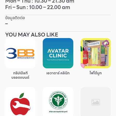
Mon – Thu : 10.30 – 21.30 am
Fri – Sun : 10.00 – 22.00 am
Other
ข้อมูลติดต่อ
School
–
YOU MAY ALSO LIKE
Service
Superstores
สมาชิก F-MEMBER
ทริปเปิลที
เอวาตาร์ คลินิก
โฟโต้บูท
กิจกรรมและโปรโมชั่น
บรอดแบนด์
ข้อเสนอพิเศษ
สำหรับนักท่องเที่ยว
มีอะไรใหม่
แผนผังร้านค้า