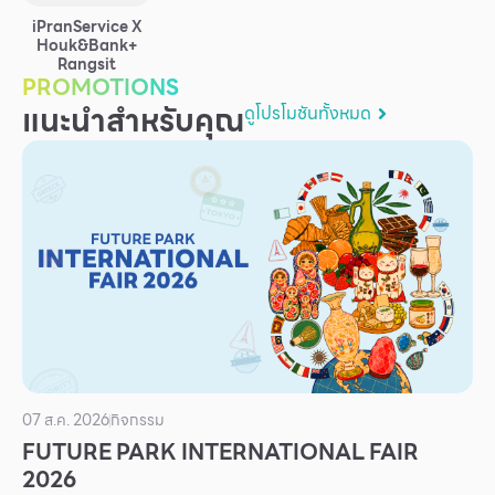
บริการ
iPranService X
Houk&Bank+
เพื่อสังคม
Rangsit
PROMOTIONS
ฟิวเจอร์ซิตี้
แนะนำสำหรับคุณ
ดูโปรโมชันทั้งหมด
IR
เกี่ยวกับเรา
ผู้เช่าพื้นที่
ร่วมงานกับเรา
ตำแหน่งงาน
สมัครงาน
สิทธิประโยชน์ที่ฟิวเจอร์พาร์ค
07 ส.ค. 2026
กิจกรรม
FUTURE PARK INTERNATIONAL FAIR
2026