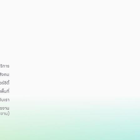
ริการ
อสังคม
ร์ซิตี้
าพื้นที่
กับเรา
ครงาน
รงาน)