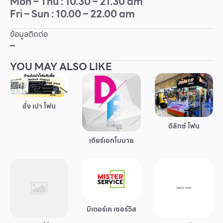
Mon – Thu : 10.30 – 21.30 am
Fri – Sun : 10.00 – 22.00 am
Other
ข้อมูลติดต่อ
School
–
YOU MAY ALSO LIKE
Service
Superstores
อั่ง เปา โฟน
สมาชิก F-MEMBER
ดีลักซ์ โฟน
เดียร์เอกโมบาย
กิจกรรมและโปรโมชั่น
ข้อเสนอพิเศษ
สำหรับนักท่องเที่ยว
มีอะไรใหม่
มิเตอร์เค เซอร์วิส
แผนผังร้านค้า