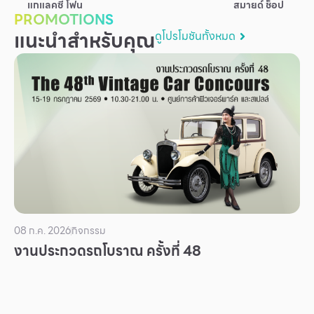
แกแลคซี่ โฟน
สมายด์ ช็อป
บริการ
PROMOTIONS
แนะนำสำหรับคุณ
ดูโปรโมชันทั้งหมด
เพื่อสังคม
ฟิวเจอร์ซิตี้
IR
เกี่ยวกับเรา
ผู้เช่าพื้นที่
ร่วมงานกับเรา
ตำแหน่งงาน
สมัครงาน
08 ก.ค. 2026
กิจกรรม
สิทธิประโยชน์ที่ฟิวเจอร์พาร์ค
งานประกวดรถโบราณ ครั้งที่ 48