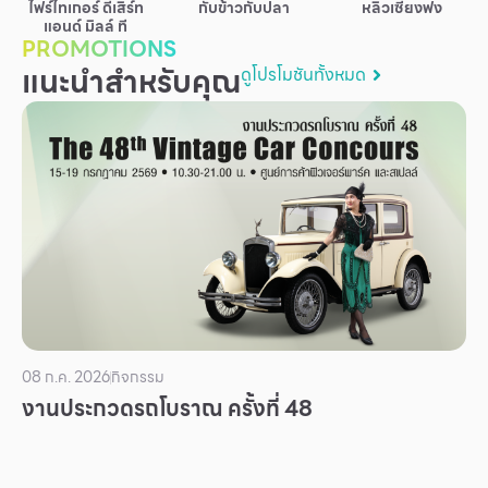
ไฟร์ไทเกอร์ ดีเสิร์ท
กับข้าวกับปลา
หลิวเซียงฟง
บริการ
แอนด์ มิลล์ ที
PROMOTIONS
เพื่อสังคม
แนะนำสำหรับคุณ
ดูโปรโมชันทั้งหมด
ฟิวเจอร์ซิตี้
IR
เกี่ยวกับเรา
ผู้เช่าพื้นที่
ร่วมงานกับเรา
ตำแหน่งงาน
สมัครงาน
สิทธิประโยชน์ที่ฟิวเจอร์พาร์ค
08 ก.ค. 2026
กิจกรรม
งานประกวดรถโบราณ ครั้งที่ 48