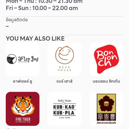
Mon – Thu : 10.30 – 21.30 am
Fri – Sun : 10.00 – 22.00 am
Other
ข้อมูลติดต่อ
School
–
YOU MAY ALSO LIKE
Service
Superstores
สมาชิก F-MEMBER
อาฟเตอร์ ยู
แบร์ เฮาส์
บอนชอน ชิกเก้น
กิจกรรมและโปรโมชั่น
ข้อเสนอพิเศษ
สำหรับนักท่องเที่ยว
มีอะไรใหม่
แผนผังร้านค้า