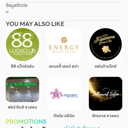
ข้อมูลติดต่อ
Other
–
YOU MAY ALSO LIKE
School
Service
Superstores
88 แว็กซ์คลับ
เอเนอจี้ เฮลท์ สปา
แฟนต้าแว๊กซ์
สมาชิก F-MEMBER
กิจกรรมและโปรโมชั่น
ข้อเสนอพิเศษ
สำหรับนักท่องเที่ยว
ฟอร์ คิดส์ ซาลอน
มีอะไรใหม่
กังนัม คลินิค
จักรวาล ซาลอน
PROMOTIONS
แผนผังร้านค้า