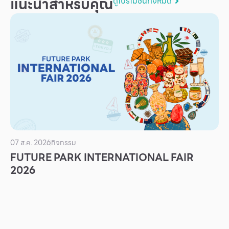
แนะนำสำหรับคุณ
ดูโปรโมชันทั้งหมด
บริการ
เพื่อสังคม
ฟิวเจอร์ซิตี้
IR
เกี่ยวกับเรา
ผู้เช่าพื้นที่
ร่วมงานกับเรา
ตำแหน่งงาน
07 ส.ค. 2026
กิจกรรม
FUTURE PARK INTERNATIONAL FAIR
สมัครงาน
2026
สิทธิประโยชน์ที่ฟิวเจอร์พาร์ค