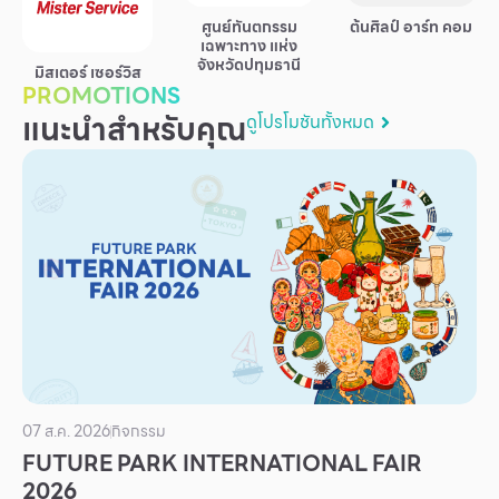
บริการ
ศูนย์ทันตกรรม
ต้นศิลป์ อาร์ท คอม
เฉพาะทาง แห่ง
เพื่อสังคม
จังหวัดปทุมธานี
มิสเตอร์ เซอร์วิส
PROMOTIONS
ฟิวเจอร์ซิตี้
แนะนำสำหรับคุณ
ดูโปรโมชันทั้งหมด
IR
เกี่ยวกับเรา
ผู้เช่าพื้นที่
ร่วมงานกับเรา
ตำแหน่งงาน
สมัครงาน
สิทธิประโยชน์ที่ฟิวเจอร์พาร์ค
07 ส.ค. 2026
กิจกรรม
FUTURE PARK INTERNATIONAL FAIR
2026