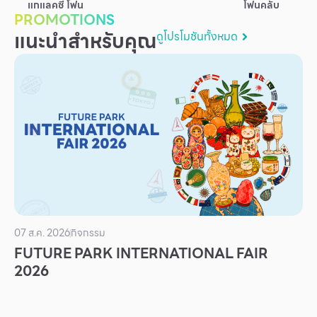
แกแลคซี่ โฟน
โฟนคลับ
บริการ
PROMOTIONS
แนะนำสำหรับคุณ
ดูโปรโมชันทั้งหมด
เพื่อสังคม
ฟิวเจอร์ซิตี้
IR
เกี่ยวกับเรา
ผู้เช่าพื้นที่
ร่วมงานกับเรา
ตำแหน่งงาน
สมัครงาน
07 ส.ค. 2026
กิจกรรม
สิทธิประโยชน์ที่ฟิวเจอร์พาร์ค
FUTURE PARK INTERNATIONAL FAIR
2026