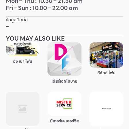
Mon – Thu : 10.30 – 21.30 am
Fri – Sun : 10.00 – 22.00 am
Other
ข้อมูลติดต่อ
School
–
YOU MAY ALSO LIKE
Service
Superstores
อั่ง เปา โฟน
สมาชิก F-MEMBER
ดีลักซ์ โฟน
เดียร์เอกโมบาย
กิจกรรมและโปรโมชั่น
ข้อเสนอพิเศษ
สำหรับนักท่องเที่ยว
มีอะไรใหม่
มิเตอร์เค เซอร์วิส
แผนผังร้านค้า