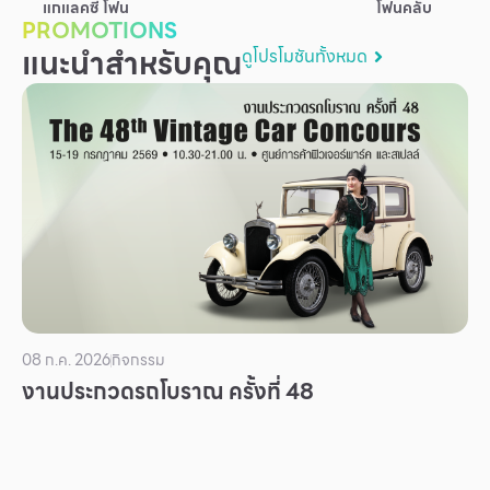
แกแลคซี่ โฟน
โฟนคลับ
บริการ
PROMOTIONS
แนะนำสำหรับคุณ
ดูโปรโมชันทั้งหมด
เพื่อสังคม
ฟิวเจอร์ซิตี้
IR
เกี่ยวกับเรา
ผู้เช่าพื้นที่
ร่วมงานกับเรา
ตำแหน่งงาน
สมัครงาน
08 ก.ค. 2026
กิจกรรม
สิทธิประโยชน์ที่ฟิวเจอร์พาร์ค
งานประกวดรถโบราณ ครั้งที่ 48