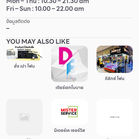
Mon – Thu : 10.30 – 21.30 am
Fri – Sun : 10.00 – 22.00 am
Other
ข้อมูลติดต่อ
School
–
YOU MAY ALSO LIKE
Service
Superstores
อั่ง เปา โฟน
สมาชิก F-MEMBER
ดีลักซ์ โฟน
เดียร์เอกโมบาย
กิจกรรมและโปรโมชั่น
ข้อเสนอพิเศษ
สำหรับนักท่องเที่ยว
มีอะไรใหม่
มิเตอร์เค เซอร์วิส
แผนผังร้านค้า