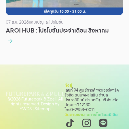
07 ส.ค. 2026
แคมเปญและโปรโมชั่น
AROI HUB : โปรโมชั่นประจำเดือน สิงหาคม
ที่อยู่
เลขที่ 94 ศูนย์การค้าฟิวเจอร์พาร์ค
รังสิต ถนนพหลโยธิน
ตำบล
©2026 Futurepark & Zpell. All
ประชาธิปัตย์ อำเภอธัญบุรี จังหวัด
rights reserved. Design by
ปทุมธานี 12130
YWDS
|
Sitemap
โทร
0-2958-0011
ติดตามเราผ่านทางโซเชียลมีเดีย