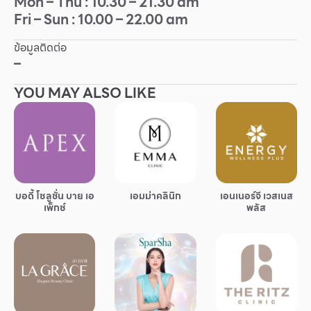
Mon – Thu : 10.30 – 21.30 am
Fri – Sun : 10.00 – 22.00 am
Other
ข้อมูลติดต่อ
School
–
YOU MAY ALSO LIKE
Service
Superstores
สมาชิก F-MEMBER
บอดี้ โซลูชั่น บาย เอ
เอมม่าคลินิก
เอนเนอร์จี เวสเนส
กิจกรรมและโปรโมชั่น
เพ็กซ์
พลัส
ข้อเสนอพิเศษ
สำหรับนักท่องเที่ยว
มีอะไรใหม่
แผนผังร้านค้า