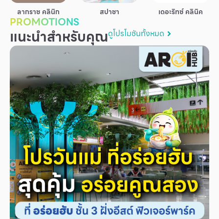
บริการ
ลากราซ คลินิก
สปาชา
เดอะริทซ์ คลินิค
PROMOTIONS
เพื่อสังคม
แนะนำสำหรับคุณ
ดูโปรโมชันทั้งหมด
ฟิวเจอร์ซิตี้
IR
เกี่ยวกับเรา
ผู้เช่าพื้นที่
ร่วมงานกับเรา
ตำแหน่งงาน
สมัครงาน
สิทธิประโยชน์ที่ฟิวเจอร์พาร์ค