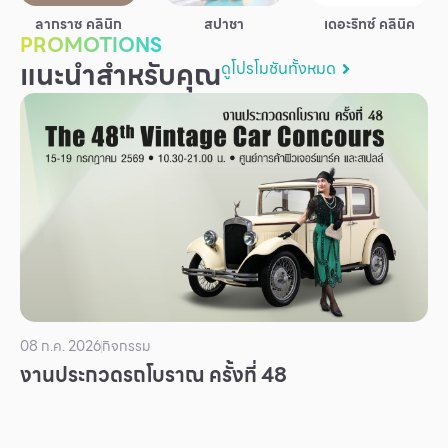
บริการ
ลากราซ คลินิก
สปาชา
เดอะริทซ์ คลินิค
PROMOTIONS
เพื่อสังคม
แนะนำสำหรับคุณ
ดูโปรโมชันทั้งหมด
ฟิวเจอร์ซิตี้
IR
เกี่ยวกับเรา
ผู้เช่าพื้นที่
ร่วมงานกับเรา
ตำแหน่งงาน
สมัครงาน
สิทธิประโยชน์ที่ฟิวเจอร์พาร์ค
08 ก.ค. 2026
กิจกรรม
งานประกวดรถโบราณ ครั้งที่ 48