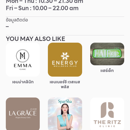
Mon – Thu : 10.30 – 21.30 am
Fri – Sun : 10.00 – 22.00 am
Other
ข้อมูลติดต่อ
School
–
YOU MAY ALSO LIKE
Service
Superstores
แฮร์เอ็ท
สมาชิก F-MEMBER
เอมม่าคลินิก
เอนเนอร์จี เวสเนส
กิจกรรมและโปรโมชั่น
พลัส
ข้อเสนอพิเศษ
สำหรับนักท่องเที่ยว
มีอะไรใหม่
แผนผังร้านค้า