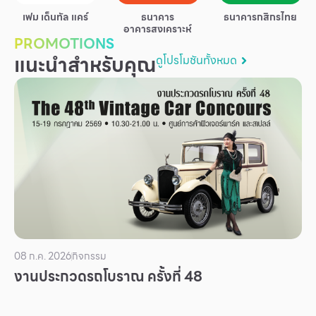
บริการ
เฟม เด็นทัล แคร์
ธนาคาร
ธนาคารกสิกรไทย
อาคารสงเคราะห์
เพื่อสังคม
PROMOTIONS
แนะนำสำหรับคุณ
ดูโปรโมชันทั้งหมด
ฟิวเจอร์ซิตี้
IR
เกี่ยวกับเรา
ผู้เช่าพื้นที่
ร่วมงานกับเรา
ตำแหน่งงาน
สมัครงาน
สิทธิประโยชน์ที่ฟิวเจอร์พาร์ค
08 ก.ค. 2026
กิจกรรม
งานประกวดรถโบราณ ครั้งที่ 48