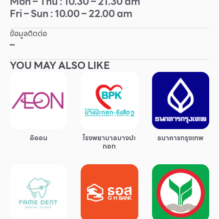
Mon – Thu : 10.30 – 21.30 am
Fri – Sun : 10.00 – 22.00 am
Other
ข้อมูลติดต่อ
School
–
YOU MAY ALSO LIKE
Service
Superstores
สมาชิก F-MEMBER
อิออน
โรงพยาบาลบางปะ
ธนาคารกรุงเทพ
กิจกรรมและโปรโมชั่น
กอก
ข้อเสนอพิเศษ
สำหรับนักท่องเที่ยว
มีอะไรใหม่
แผนผังร้านค้า