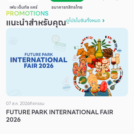
บริการ
เฟม เด็นทัล แคร์
ธนาคารกสิกรไทย
PROMOTIONS
เพื่อสังคม
แนะนำสำหรับคุณ
ดูโปรโมชันทั้งหมด
ฟิวเจอร์ซิตี้
IR
เกี่ยวกับเรา
ผู้เช่าพื้นที่
ร่วมงานกับเรา
ตำแหน่งงาน
สมัครงาน
สิทธิประโยชน์ที่ฟิวเจอร์พาร์ค
07 ส.ค. 2026
กิจกรรม
FUTURE PARK INTERNATIONAL FAIR
2026