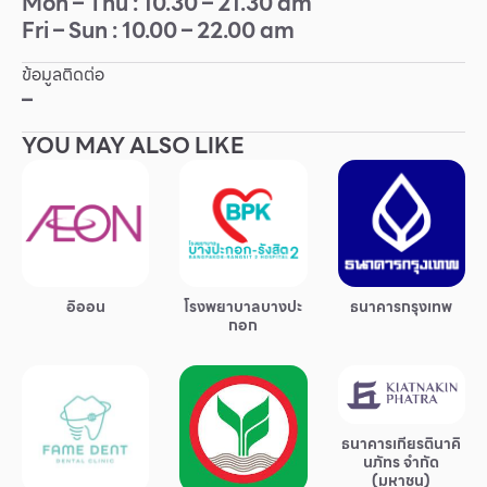
Mon – Thu : 10.30 – 21.30 am
Fri – Sun : 10.00 – 22.00 am
Other
ข้อมูลติดต่อ
School
–
YOU MAY ALSO LIKE
Service
Superstores
สมาชิก F-MEMBER
อิออน
โรงพยาบาลบางปะ
ธนาคารกรุงเทพ
กิจกรรมและโปรโมชั่น
กอก
ข้อเสนอพิเศษ
สำหรับนักท่องเที่ยว
มีอะไรใหม่
ธนาคารเกียรตินาคิ
นภัทร จำกัด
แผนผังร้านค้า
(มหาชน)