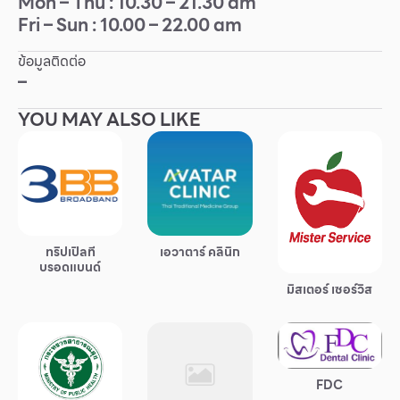
Mon – Thu : 10.30 – 21.30 am
Fri – Sun : 10.00 – 22.00 am
Other
ข้อมูลติดต่อ
School
–
YOU MAY ALSO LIKE
Service
Superstores
สมาชิก F-MEMBER
ทริปเปิลที
เอวาตาร์ คลินิก
กิจกรรมและโปรโมชั่น
บรอดแบนด์
ข้อเสนอพิเศษ
มิสเตอร์ เซอร์วิส
สำหรับนักท่องเที่ยว
มีอะไรใหม่
แผนผังร้านค้า
FDC