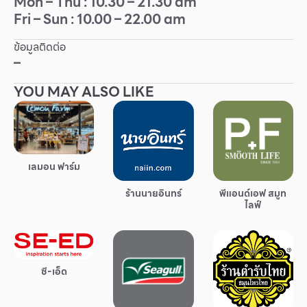
Mon – Thu : 10.30 – 21.30 am
Fri – Sun : 10.00 – 22.00 am
Other
ข้อมูลติดต่อ
School
–
YOU MAY ALSO LIKE
Service
Superstores
เลมอน ฟาร์ม
สมาชิก F-MEMBER
ร้านนายอินทร์
พีแอนด์เอฟ สมูท
กิจกรรมและโปรโมชั่น
ไลฟ์
ข้อเสนอพิเศษ
สำหรับนักท่องเที่ยว
มีอะไรใหม่
ซี-เอ็ด
แผนผังร้านค้า