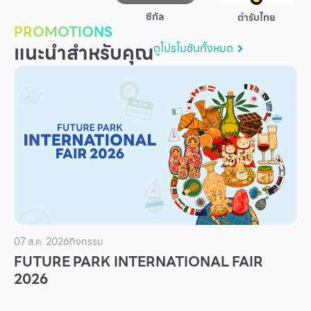
บริการ
ซีกัล
ตำรับไทย
PROMOTIONS
เพื่อสังคม
แนะนำสำหรับคุณ
ดูโปรโมชันทั้งหมด
ฟิวเจอร์ซิตี้
IR
เกี่ยวกับเรา
ผู้เช่าพื้นที่
ร่วมงานกับเรา
ตำแหน่งงาน
สมัครงาน
สิทธิประโยชน์ที่ฟิวเจอร์พาร์ค
07 ส.ค. 2026
กิจกรรม
FUTURE PARK INTERNATIONAL FAIR
2026