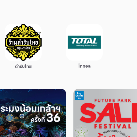
โททอล
ตำรับไทย