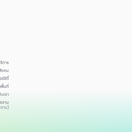
ริการ
อสังคม
ร์ซิตี้
าพื้นที่
กับเรา
ครงาน
รงาน)