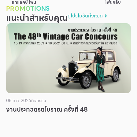
แกแลคซี่ โฟน
โฟนคลับ
บริการ
PROMOTIONS
แนะนำสำหรับคุณ
ดูโปรโมชันทั้งหมด
เพื่อสังคม
ฟิวเจอร์ซิตี้
IR
เกี่ยวกับเรา
ผู้เช่าพื้นที่
ร่วมงานกับเรา
ตำแหน่งงาน
สมัครงาน
08 ก.ค. 2026
กิจกรรม
สิทธิประโยชน์ที่ฟิวเจอร์พาร์ค
งานประกวดรถโบราณ ครั้งที่ 48