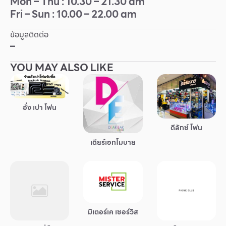
Mon – Thu : 10.30 – 21.30 am
Fri – Sun : 10.00 – 22.00 am
Other
ข้อมูลติดต่อ
School
–
YOU MAY ALSO LIKE
Service
Superstores
อั่ง เปา โฟน
สมาชิก F-MEMBER
ดีลักซ์ โฟน
เดียร์เอกโมบาย
กิจกรรมและโปรโมชั่น
ข้อเสนอพิเศษ
สำหรับนักท่องเที่ยว
มีอะไรใหม่
มิเตอร์เค เซอร์วิส
แผนผังร้านค้า