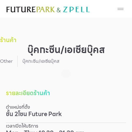
Cosmetic
Department Stores
ร้านค้า
Fashion
บุ๊คกะซีน/เอเซียบุ๊คส
Food
Other
บุ๊คกะซีน/เอเซียบุ๊คส
Furniture
Gold & Jewelry
รายละเอียดร้านค้า
ตำแหน่งที่ตั้ง
IT
ชั้น
2
โซน
Future Park
Mobile
เวลาเปิดให้บริการ