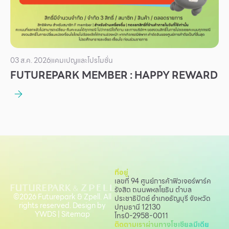
03 ส.ค. 2026
แคมเปญและโปรโมชั่น
FUTUREPARK MEMBER : HAPPY REWARD
ที่อยู่
เลขที่ 94 ศูนย์การค้าฟิวเจอร์พาร์ค
รังสิต ถนนพหลโยธิน
ตำบล
©2026 Futurepark & Zpell. All
ประชาธิปัตย์ อำเภอธัญบุรี จังหวัด
rights reserved. Design by
ปทุมธานี 12130
YWDS
|
Sitemap
โทร
0-2958-0011
ติดตามเราผ่านทางโซเชียลมีเดีย