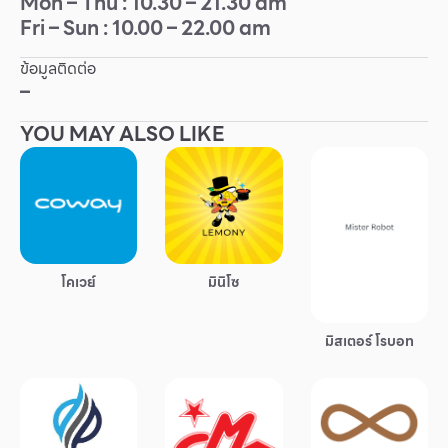
Mon – Thu : 10.30 – 21.30 am
Fri – Sun : 10.00 – 22.00 am
Other
ข้อมูลติดต่อ
School
–
YOU MAY ALSO LIKE
Service
Superstores
สมาชิก F-MEMBER
โคเวย์
มินิโซ
กิจกรรมและโปรโมชั่น
ข้อเสนอพิเศษ
มิสเตอร์ โรบอท
สำหรับนักท่องเที่ยว
มีอะไรใหม่
แผนผังร้านค้า