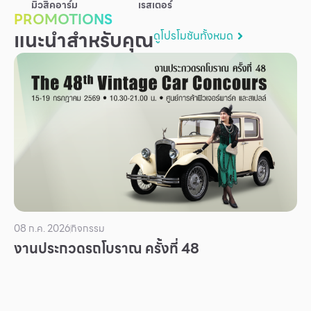
มิวสิคอาร์ม
เรสเตอร์
บริการ
PROMOTIONS
แนะนำสำหรับคุณ
ดูโปรโมชันทั้งหมด
เพื่อสังคม
ฟิวเจอร์ซิตี้
IR
เกี่ยวกับเรา
ผู้เช่าพื้นที่
ร่วมงานกับเรา
ตำแหน่งงาน
สมัครงาน
08 ก.ค. 2026
กิจกรรม
สิทธิประโยชน์ที่ฟิวเจอร์พาร์ค
งานประกวดรถโบราณ ครั้งที่ 48