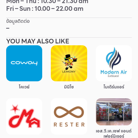
Mon – Thu : 10.30 – 21.30 am
Fri – Sun : 10.00 – 22.00 am
Other
ข้อมูลติดต่อ
School
–
YOU MAY ALSO LIKE
Service
Superstores
สมาชิก F-MEMBER
โคเวย์
มินิโซ
โมเดิร์นแอร์
กิจกรรมและโปรโมชั่น
ข้อเสนอพิเศษ
สำหรับนักท่องเที่ยว
มีอะไรใหม่
เอส.วี.เค.เซฟ แอนด์
แผนผังร้านค้า
เฟอร์นิเจอร์