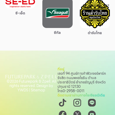
บริการ
ซี-เอ็ด
เพื่อสังคม
ฟิวเจอร์ซิตี้
ซีกัล
IR
ตำรับไทย
เกี่ยวกับเรา
ผู้เช่าพื้นที่
ร่วมงานกับเรา
ที่อยู่
ตำแหน่งงาน
เลขที่ 94 ศูนย์การค้าฟิวเจอร์พาร์ค
รังสิต ถนนพหลโยธิน
ตำบล
สมัครงาน
©2026 Futurepark & Zpell. All
ประชาธิปัตย์ อำเภอธัญบุรี จังหวัด
rights reserved. Design by
ปทุมธานี 12130
สิทธิประโยชน์ที่ฟิวเจอร์พาร์ค
YWDS
|
Sitemap
โทร
0-2958-0011
ติดตามเราผ่านทางโซเชียลมีเดีย