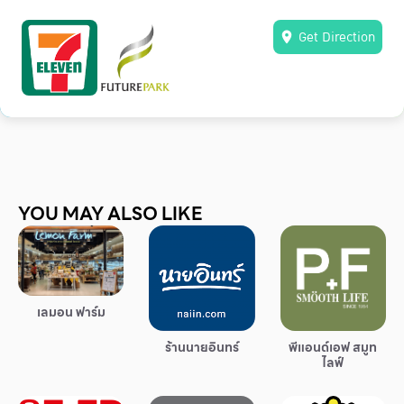
Other
School
Service
Superstores
YOU MAY ALSO LIKE
สมาชิก F-MEMBER
กิจกรรมและโปรโมชั่น
ข้อเสนอพิเศษ
เลมอน ฟาร์ม
สำหรับนักท่องเที่ยว
ร้านนายอินทร์
พีแอนด์เอฟ สมูท
มีอะไรใหม่
ไลฟ์
แผนผังร้านค้า