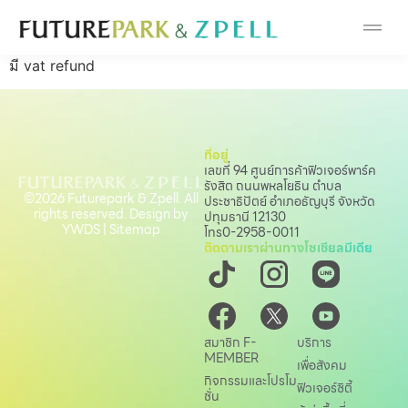
Cosmetic
มี vat refund
Department Stores
Fashion
ที่อยู่
เลขที่ 94 ศูนย์การค้าฟิวเจอร์พาร์ค
Food
รังสิต ถนนพหลโยธิน
ตำบล
©2026 Futurepark & Zpell. All
ประชาธิปัตย์ อำเภอธัญบุรี จังหวัด
rights reserved. Design by
ปทุมธานี 12130
Furniture
YWDS
|
Sitemap
โทร
0-2958-0011
ติดตามเราผ่านทางโซเชียลมีเดีย
Gold & Jewelry
IT
สมาชิก F-
บริการ
MEMBER
เพื่อสังคม
กิจกรรมและโปรโม
Mobile
ฟิวเจอร์ซิตี้
ชั่น