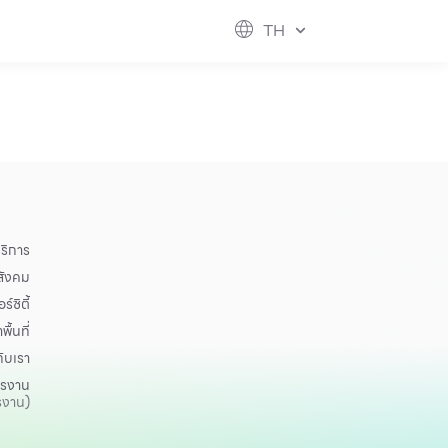
เพื่อสังคม
ฟิวเจอร์ซิตี้
IR
เกี่ยวกับเรา
TH
hool
rvice
perstores
ริการ
อสังคม
ร์ซิตี้
าพื้นที่
กับเรา
ครงาน
รงาน)