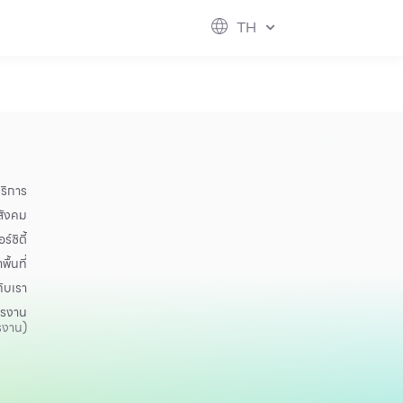
เพื่อสังคม
ฟิวเจอร์ซิตี้
IR
เกี่ยวกับเรา
TH
hool
rvice
perstores
ริการ
อสังคม
ร์ซิตี้
าพื้นที่
กับเรา
ครงาน
รงาน)