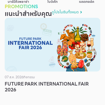
บาร์บีคิวพลาซ่า
โบว์เค้ก
เบรดทอล์ค
บริการ
PROMOTIONS
แนะนำสำหรับคุณ
ดูโปรโมชันทั้งหมด
เพื่อสังคม
ฟิวเจอร์ซิตี้
IR
เกี่ยวกับเรา
ผู้เช่าพื้นที่
ร่วมงานกับเรา
ตำแหน่งงาน
สมัครงาน
07 ส.ค. 2026
กิจกรรม
สิทธิประโยชน์ที่ฟิวเจอร์พาร์ค
FUTURE PARK INTERNATIONAL FAIR
2026