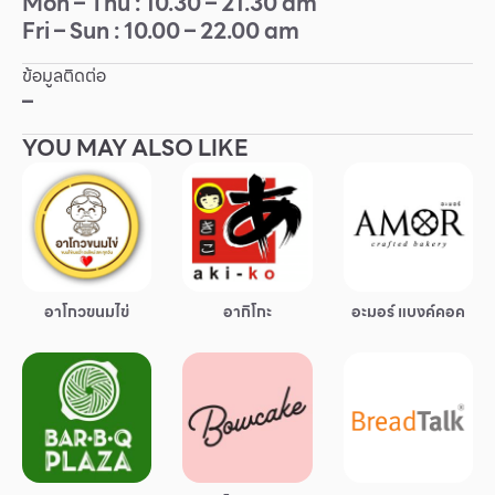
Mon – Thu : 10.30 – 21.30 am
Fri – Sun : 10.00 – 22.00 am
Other
ข้อมูลติดต่อ
School
–
YOU MAY ALSO LIKE
Service
Superstores
สมาชิก F-MEMBER
อาโกวขนมไข่
อากิโกะ
อะมอร์ แบงค์คอค
กิจกรรมและโปรโมชั่น
ข้อเสนอพิเศษ
สำหรับนักท่องเที่ยว
มีอะไรใหม่
แผนผังร้านค้า