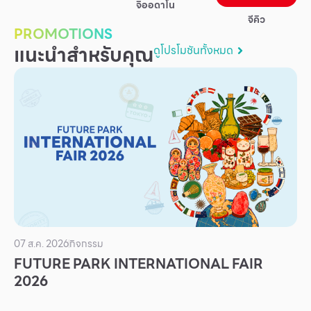
จิออดาโน
บริการ
จีคิว
PROMOTIONS
เพื่อสังคม
แนะนำสำหรับคุณ
ดูโปรโมชันทั้งหมด
ฟิวเจอร์ซิตี้
IR
เกี่ยวกับเรา
ผู้เช่าพื้นที่
ร่วมงานกับเรา
ตำแหน่งงาน
สมัครงาน
สิทธิประโยชน์ที่ฟิวเจอร์พาร์ค
07 ส.ค. 2026
กิจกรรม
FUTURE PARK INTERNATIONAL FAIR
2026