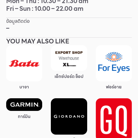
Mon – Thu : 10.30 – 21.30 am
Fri – Sun : 10.00 – 22.00 am
Other
ข้อมูลติดต่อ
School
–
YOU MAY ALSO LIKE
Service
Superstores
เอ็กซ์ปอร์ต ช็อป
สมาชิก F-MEMBER
บาจา
ฟอร์อาย
กิจกรรมและโปรโมชั่น
ข้อเสนอพิเศษ
สำหรับนักท่องเที่ยว
การ์มิน
มีอะไรใหม่
แผนผังร้านค้า