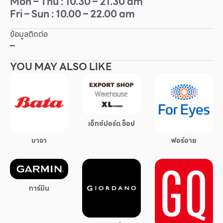
Mon – Thu : 10.30 – 21.30 am
Fri – Sun : 10.00 – 22.00 am
Other
ข้อมูลติดต่อ
School
–
YOU MAY ALSO LIKE
Service
Superstores
เอ็กซ์ปอร์ต ช็อป
สมาชิก F-MEMBER
บาจา
ฟอร์อาย
กิจกรรมและโปรโมชั่น
ข้อเสนอพิเศษ
สำหรับนักท่องเที่ยว
การ์มิน
มีอะไรใหม่
แผนผังร้านค้า