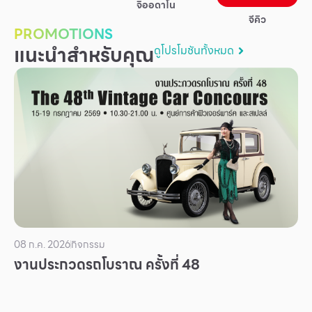
จิออดาโน
บริการ
จีคิว
PROMOTIONS
เพื่อสังคม
แนะนำสำหรับคุณ
ดูโปรโมชันทั้งหมด
ฟิวเจอร์ซิตี้
IR
เกี่ยวกับเรา
ผู้เช่าพื้นที่
ร่วมงานกับเรา
ตำแหน่งงาน
สมัครงาน
สิทธิประโยชน์ที่ฟิวเจอร์พาร์ค
08 ก.ค. 2026
กิจกรรม
งานประกวดรถโบราณ ครั้งที่ 48