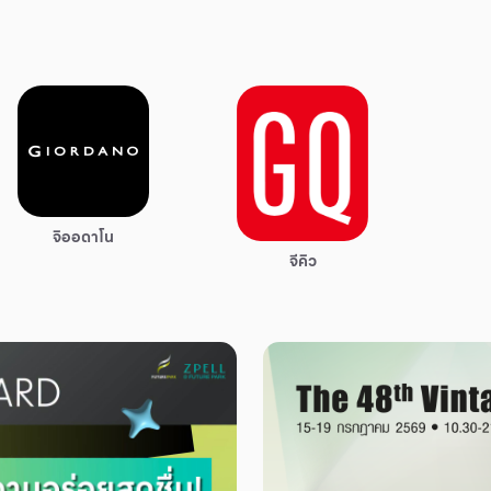
จิออดาโน
จีคิว