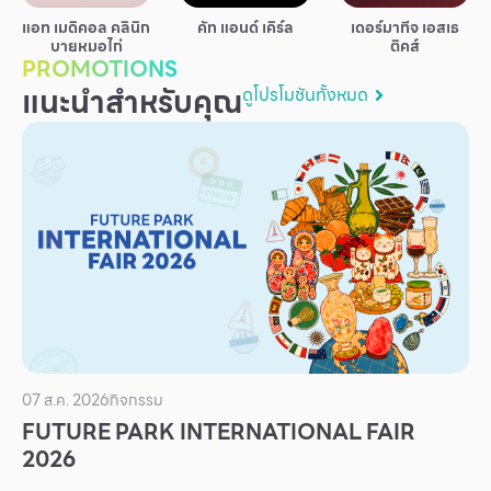
บริการ
แอท เมดิคอล คลินิก
คัท แอนด์ เคิร์ล
เดอร์มาทีจ เอสเธ
บายหมอไก่
ติคส์
เพื่อสังคม
PROMOTIONS
แนะนำสำหรับคุณ
ดูโปรโมชันทั้งหมด
ฟิวเจอร์ซิตี้
IR
เกี่ยวกับเรา
ผู้เช่าพื้นที่
ร่วมงานกับเรา
ตำแหน่งงาน
สมัครงาน
สิทธิประโยชน์ที่ฟิวเจอร์พาร์ค
07 ส.ค. 2026
กิจกรรม
FUTURE PARK INTERNATIONAL FAIR
2026