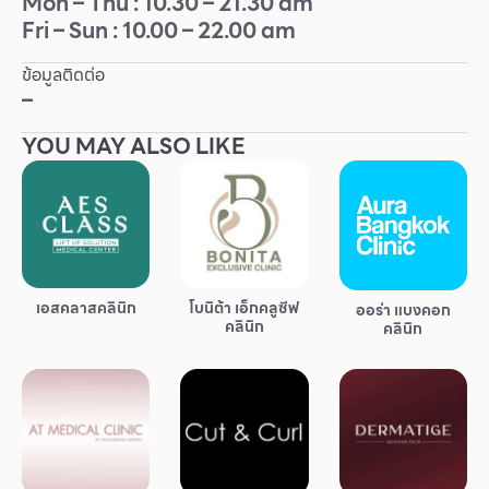
Mon – Thu : 10.30 – 21.30 am
Fri – Sun : 10.00 – 22.00 am
Other
ข้อมูลติดต่อ
School
–
YOU MAY ALSO LIKE
Service
Superstores
สมาชิก F-MEMBER
เอสคลาสคลินิก
โบนิต้า เอ็กคลูซีฟ
ออร่า แบงคอก
กิจกรรมและโปรโมชั่น
คลินิก
คลินิก
ข้อเสนอพิเศษ
สำหรับนักท่องเที่ยว
มีอะไรใหม่
แผนผังร้านค้า