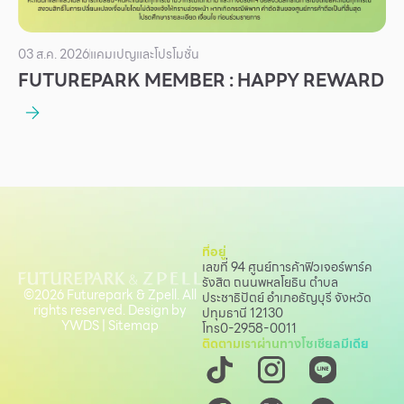
03 ส.ค. 2026
แคมเปญและโปรโมชั่น
FUTUREPARK MEMBER : HAPPY REWARD
ที่อยู่
เลขที่ 94 ศูนย์การค้าฟิวเจอร์พาร์ค
รังสิต ถนนพหลโยธิน
ตำบล
©2026 Futurepark & Zpell. All
ประชาธิปัตย์ อำเภอธัญบุรี จังหวัด
rights reserved. Design by
ปทุมธานี 12130
YWDS
|
Sitemap
โทร
0-2958-0011
ติดตามเราผ่านทางโซเชียลมีเดีย