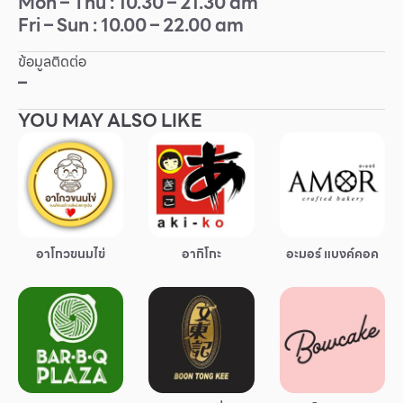
Mon – Thu : 10.30 – 21.30 am
Fri – Sun : 10.00 – 22.00 am
Other
ข้อมูลติดต่อ
School
–
YOU MAY ALSO LIKE
Service
Superstores
สมาชิก F-MEMBER
อาโกวขนมไข่
อากิโกะ
อะมอร์ แบงค์คอค
กิจกรรมและโปรโมชั่น
ข้อเสนอพิเศษ
สำหรับนักท่องเที่ยว
มีอะไรใหม่
แผนผังร้านค้า