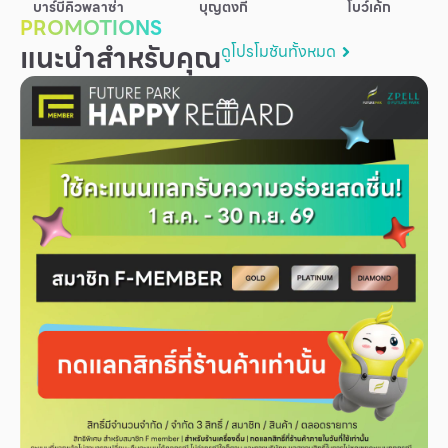
บาร์บีคิวพลาซ่า
บุญตงกี่
โบว์เค้ก
บริการ
PROMOTIONS
แนะนำสำหรับคุณ
ดูโปรโมชันทั้งหมด
เพื่อสังคม
ฟิวเจอร์ซิตี้
IR
เกี่ยวกับเรา
ผู้เช่าพื้นที่
ร่วมงานกับเรา
ตำแหน่งงาน
สมัครงาน
สิทธิประโยชน์ที่ฟิวเจอร์พาร์ค