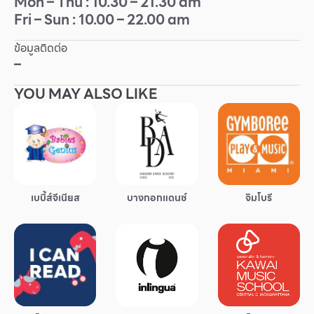
Mon – Thu : 10.30 – 21.30 am
Fri – Sun : 10.00 – 22.00 am
Other
ข้อมูลติดต่อ
School
–
YOU MAY ALSO LIKE
Service
Superstores
สมาชิก F-MEMBER
เบบี้ส์จีเนียส
บางกอกแดนซ์
จิมโบรี
กิจกรรมและโปรโมชั่น
ข้อเสนอพิเศษ
สำหรับนักท่องเที่ยว
มีอะไรใหม่
แผนผังร้านค้า