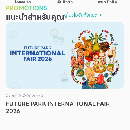
ไอแคนรีด
อินลิงกัว
คาไว มิวสิค
บริการ
PROMOTIONS
แนะนำสำหรับคุณ
ดูโปรโมชันทั้งหมด
เพื่อสังคม
ฟิวเจอร์ซิตี้
IR
เกี่ยวกับเรา
ผู้เช่าพื้นที่
ร่วมงานกับเรา
ตำแหน่งงาน
สมัครงาน
07 ส.ค. 2026
กิจกรรม
สิทธิประโยชน์ที่ฟิวเจอร์พาร์ค
FUTURE PARK INTERNATIONAL FAIR
2026