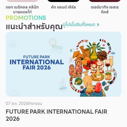
บริการ
แอท เมดิคอล คลินิก
คัท แอนด์ เคิร์ล
เดอร์มาทีจ เอสเธ
บายหมอไก่
ติคส์
เพื่อสังคม
PROMOTIONS
แนะนำสำหรับคุณ
ดูโปรโมชันทั้งหมด
ฟิวเจอร์ซิตี้
IR
เกี่ยวกับเรา
ผู้เช่าพื้นที่
ร่วมงานกับเรา
ตำแหน่งงาน
สมัครงาน
สิทธิประโยชน์ที่ฟิวเจอร์พาร์ค
07 ส.ค. 2026
กิจกรรม
FUTURE PARK INTERNATIONAL FAIR
2026