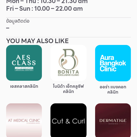
Mon – Thu : 10.30 – 21.30 am
Fri – Sun : 10.00 – 22.00 am
Other
ข้อมูลติดต่อ
School
–
YOU MAY ALSO LIKE
Service
Superstores
สมาชิก F-MEMBER
เอสคลาสคลินิก
โบนิต้า เอ็กคลูซีฟ
ออร่า แบงคอก
กิจกรรมและโปรโมชั่น
คลินิก
คลินิก
ข้อเสนอพิเศษ
สำหรับนักท่องเที่ยว
มีอะไรใหม่
แผนผังร้านค้า