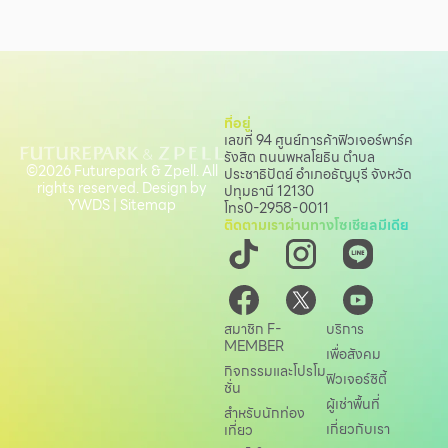
ที่อยู่
เลขที่ 94 ศูนย์การค้าฟิวเจอร์พาร์ค
รังสิต ถนนพหลโยธิน
ตำบล
©2026 Futurepark & Zpell. All
ประชาธิปัตย์ อำเภอธัญบุรี จังหวัด
rights reserved. Design by
ปทุมธานี 12130
YWDS
|
Sitemap
โทร
0-2958-0011
ติดตามเราผ่านทางโซเชียลมีเดีย
สมาชิก F-
บริการ
MEMBER
เพื่อสังคม
กิจกรรมและโปรโม
ฟิวเจอร์ซิตี้
ชั่น
ผู้เช่าพื้นที่
สำหรับนักท่อง
เกี่ยวกับเรา
เที่ยว