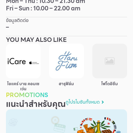
Mon – Thu : 10.30 – 21.30 am
Fri – Sun : 10.00 – 22.00 am
Other
ข้อมูลติดต่อ
School
–
YOU MAY ALSO LIKE
Service
Superstores
สมาชิก F-MEMBER
ไอแคร์ บาย คอมเซ
ฮารุฟิล์ม
โฟโตอิซึม
กิจกรรมและโปรโมชั่น
เว่น
PROMOTIONS
ข้อเสนอพิเศษ
แนะนำสำหรับคุณ
ดูโปรโมชันทั้งหมด
สำหรับนักท่องเที่ยว
มีอะไรใหม่
แผนผังร้านค้า