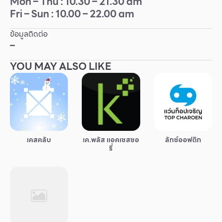
Mon – Thu : 10.30 – 21.30 am
Fri – Sun : 10.00 – 22.00 am
Other
ข้อมูลติดต่อ
School
–
YOU MAY ALSO LIKE
Service
Superstores
สมาชิก F-MEMBER
เคสคลับ
เค.พลัส แอคเซสซอ
ลักซ์ออฟติก
กิจกรรมและโปรโมชั่น
รี่
ข้อเสนอพิเศษ
สำหรับนักท่องเที่ยว
มีอะไรใหม่
แผนผังร้านค้า