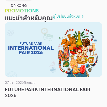
บริการ
DR.KONG
PROMOTIONS
เพื่อสังคม
แนะนำสำหรับคุณ
ดูโปรโมชันทั้งหมด
ฟิวเจอร์ซิตี้
IR
เกี่ยวกับเรา
ผู้เช่าพื้นที่
ร่วมงานกับเรา
ตำแหน่งงาน
สมัครงาน
สิทธิประโยชน์ที่ฟิวเจอร์พาร์ค
07 ส.ค. 2026
กิจกรรม
FUTURE PARK INTERNATIONAL FAIR
2026