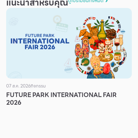
แนะนำสำหรับคุณ
ดูโปรโมชันทั้งหมด
บริการ
เพื่อสังคม
ฟิวเจอร์ซิตี้
IR
เกี่ยวกับเรา
ผู้เช่าพื้นที่
ร่วมงานกับเรา
ตำแหน่งงาน
07 ส.ค. 2026
กิจกรรม
FUTURE PARK INTERNATIONAL FAIR
สมัครงาน
2026
สิทธิประโยชน์ที่ฟิวเจอร์พาร์ค