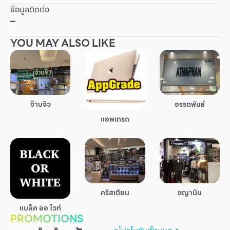
ข้อมูลติดต่อ
Other
–
YOU MAY ALSO LIKE
School
Service
Superstores
จ๊าบจิว
อรรถพันธ์
แอพเกรด
สมาชิก F-MEMBER
กิจกรรมและโปรโมชั่น
ข้อเสนอพิเศษ
สำหรับนักท่องเที่ยว
คริสเตียน
ชญานิน
มีอะไรใหม่
แบล็ค ออ ไวท์
PROMOTIONS
แผนผังร้านค้า