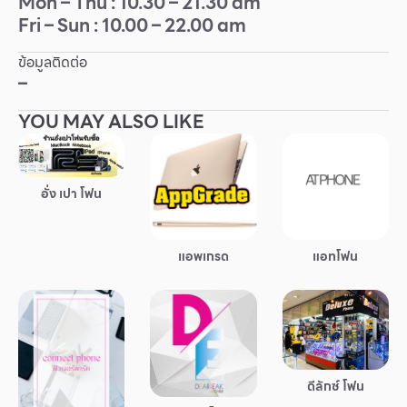
Mon – Thu : 10.30 – 21.30 am
Fri – Sun : 10.00 – 22.00 am
Other
ข้อมูลติดต่อ
School
–
YOU MAY ALSO LIKE
Service
Superstores
อั่ง เปา โฟน
สมาชิก F-MEMBER
แอพเกรด
แอทโฟน
กิจกรรมและโปรโมชั่น
ข้อเสนอพิเศษ
สำหรับนักท่องเที่ยว
มีอะไรใหม่
ดีลักซ์ โฟน
แผนผังร้านค้า