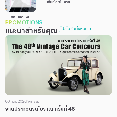
เดียร์เอกโมบาย
บริการ
เพื่อสังคม
คอนเนค โฟน
PROMOTIONS
ฟิวเจอร์ซิตี้
แนะนำสำหรับคุณ
ดูโปรโมชันทั้งหมด
IR
เกี่ยวกับเรา
ผู้เช่าพื้นที่
ร่วมงานกับเรา
ตำแหน่งงาน
สมัครงาน
สิทธิประโยชน์ที่ฟิวเจอร์พาร์ค
08 ก.ค. 2026
กิจกรรม
งานประกวดรถโบราณ ครั้งที่ 48