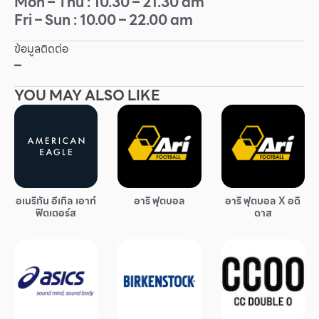
Mon – Thu : 10.30 – 21.30 am
Fri – Sun : 10.00 – 22.00 am
Other
ข้อมูลติดต่อ
School
–
YOU MAY ALSO LIKE
Service
Superstores
สมาชิก F-MEMBER
อเมริกัน อีเกิล เอาท์
อาริ ฟุตบอล
อาริ ฟุตบอล X อดิ
กิจกรรมและโปรโมชั่น
ฟิตเตอร์ส
ดาส
ข้อเสนอพิเศษ
สำหรับนักท่องเที่ยว
มีอะไรใหม่
แผนผังร้านค้า