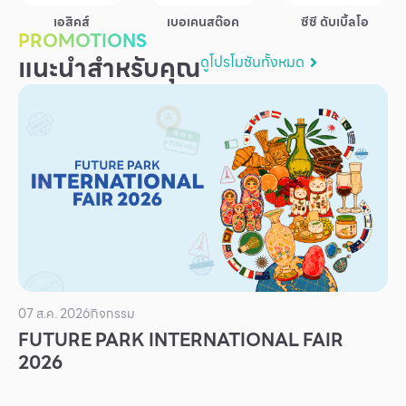
บริการ
เอสิคส์
เบอเคนสต๊อค
ซีซี ดับเบิ้ลโอ
PROMOTIONS
เพื่อสังคม
แนะนำสำหรับคุณ
ดูโปรโมชันทั้งหมด
ฟิวเจอร์ซิตี้
IR
เกี่ยวกับเรา
ผู้เช่าพื้นที่
ร่วมงานกับเรา
ตำแหน่งงาน
สมัครงาน
สิทธิประโยชน์ที่ฟิวเจอร์พาร์ค
07 ส.ค. 2026
กิจกรรม
FUTURE PARK INTERNATIONAL FAIR
2026