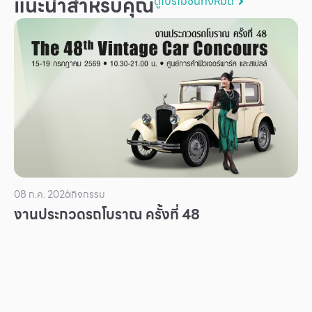
แนะนำสำหรับคุณ
ดูโปรโมชันทั้งหมด
บริการ
เพื่อสังคม
ฟิวเจอร์ซิตี้
IR
เกี่ยวกับเรา
ผู้เช่าพื้นที่
ร่วมงานกับเรา
ตำแหน่งงาน
08 ก.ค. 2026
กิจกรรม
งานประกวดรถโบราณ ครั้งที่ 48
สมัครงาน
สิทธิประโยชน์ที่ฟิวเจอร์พาร์ค