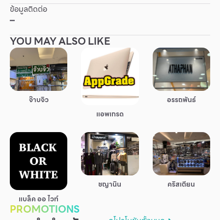
ข้อมูลติดต่อ
Other
–
YOU MAY ALSO LIKE
School
Service
Superstores
จ๊าบจิว
อรรถพันธ์
แอพเกรด
สมาชิก F-MEMBER
กิจกรรมและโปรโมชั่น
ข้อเสนอพิเศษ
สำหรับนักท่องเที่ยว
คริสเตียน
ชญานิน
มีอะไรใหม่
แบล็ค ออ ไวท์
PROMOTIONS
แผนผังร้านค้า