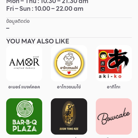
Mon – Thu : 10.30 – 21.30 am
Fri – Sun : 10.00 – 22.00 am
Other
ข้อมูลติดต่อ
School
–
YOU MAY ALSO LIKE
Service
Superstores
สมาชิก F-MEMBER
อะมอร์ แบงค์คอค
อาโกวขนมไข่
อากิโกะ
กิจกรรมและโปรโมชั่น
ข้อเสนอพิเศษ
สำหรับนักท่องเที่ยว
มีอะไรใหม่
แผนผังร้านค้า