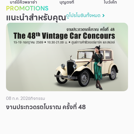
บาร์บีคิวพลาซ่า
บุญตงกี่
โบว์เค้ก
บริการ
PROMOTIONS
แนะนำสำหรับคุณ
ดูโปรโมชันทั้งหมด
เพื่อสังคม
ฟิวเจอร์ซิตี้
IR
เกี่ยวกับเรา
ผู้เช่าพื้นที่
ร่วมงานกับเรา
ตำแหน่งงาน
สมัครงาน
08 ก.ค. 2026
กิจกรรม
สิทธิประโยชน์ที่ฟิวเจอร์พาร์ค
งานประกวดรถโบราณ ครั้งที่ 48